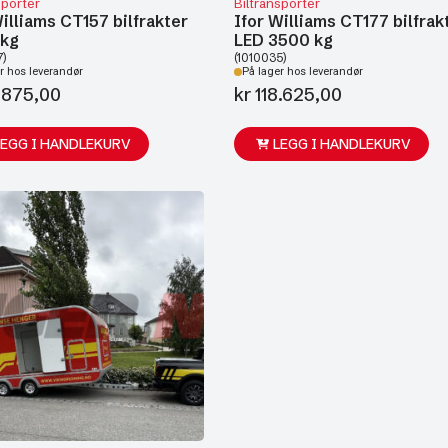
sporter
Biltransporter
Williams CT157 bilfrakter
Ifor Williams CT177 bilfrak
 kg
LED 3500 kg
7)
(1010035)
r hos leverandør
På lager hos leverandør
.875,00
kr
118.625,00
LEGG I HANDLEKURV
LEGG I HANDLEKURV