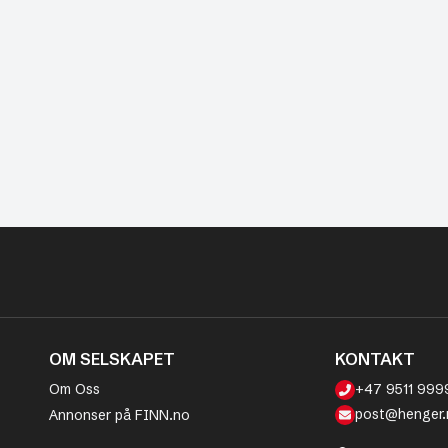
OM SELSKAPET
KONTAKT
Om Oss
+47 9511 999
post@henger.
Annonser på FINN.no