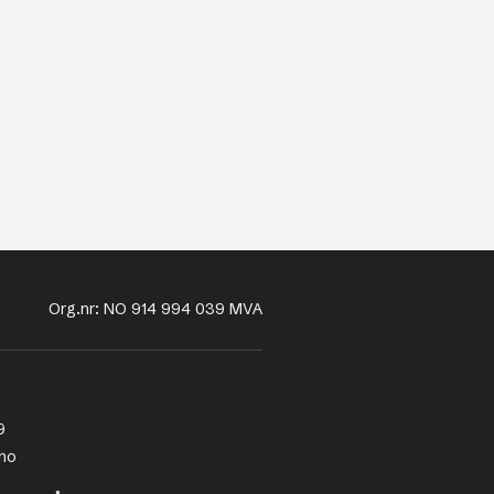
Org.nr: NO 914 994 039 MVA
9
no