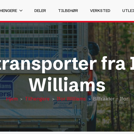
 HENGERE
DELER
TILBEHØR
VERKSTED
UTLEI
transporter fra 
Williams
Hjem
Tilhengere
Ifor Williams
Bilfrakter – Ifor