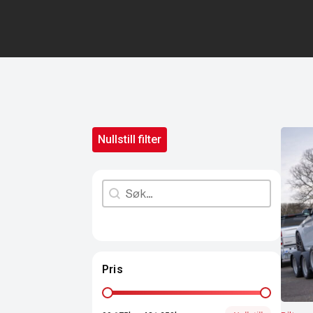
Nullstill filter
Search content
Søk
Pris
Pris