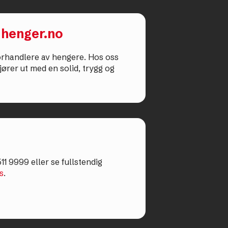
 henger.no
forhandlere av hengere. Hos oss
jører ut med en solid, trygg og
11 9999 eller se fullstendig
s
.