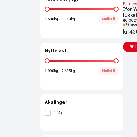
Biltran
Ifor
Totalvekt (kg)
lukke
2.600kg - 3.500kg
Nullstill
(101002
På lage
kr
43
Nyttelast
Nyttelast
1.990kg - 2.695kg
Nullstill
Akslinger
Akslinger
2
(4)