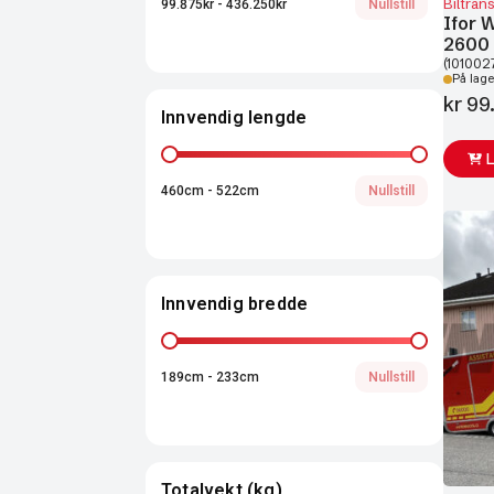
Biltran
99.875kr - 436.250kr
Nullstill
Ifor 
2600
(101002
På lage
kr
99
Innvendig lengde
Innvendig lengde
460cm - 522cm
Nullstill
Innvendig bredde
Innvendig bredde
189cm - 233cm
Nullstill
Totalvekt (kg)