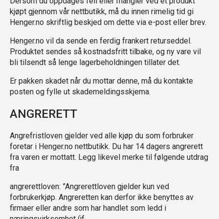
Dersom du oppdages feil eller mangler ved et produkt
kjøpt gjennom vår nettbutikk, må du innen rimelig tid gi
Henger.no skriftlig beskjed om dette via e-post eller brev.
Henger.no vil da sende en ferdig frankert returseddel.
Produktet sendes så kostnadsfritt tilbake, og ny vare vil
bli tilsendt så lenge lagerbeholdningen tillater det.
Er pakken skadet når du mottar denne, må du kontakte
posten og fylle ut skademeldingsskjema.
ANGRERETT
Angrefristloven gjelder ved alle kjøp du som forbruker
foretar i Henger.no nettbutikk. Du har 14 dagers angrerett
fra varen er mottatt. Legg likevel merke til følgende utdrag
fra
angrerettloven: ”Angrerettloven gjelder kun ved
forbrukerkjøp. Angreretten kan derfor ikke benyttes av
firmaer eller andre som har handlet som ledd i
næringsvirksomhet (jf.