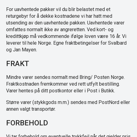
For uavhentede pakker vil du blir belastet med et
returgebyr for å dekke kostnadene vi har hatt med
utsending av den uavhentede pakken. Uavhentede varer
omfattes normalt ikke av angreretten. Ved kort- og
kredittkjøp må vedkommende ifølge loven være 16 år. Vi
leverer til hele Norge. Egne fraktbetingelser for Svalbard
og Jan Mayen.
FRAKT
Mindre varer sendes normalt med Bring/ Posten Norge.
Fraktkostnaden fremkommer ved rett utfylt bestilling.
Varer hentes på ditt postkontor eller i Post i Butikk.
Større varer (stykkgods m.m.) sendes med PostNord eller
annen valgt transportør.
FORBEHOLD
Vi tar forbehold om eventuelle trykkfeil når det gjelder pris