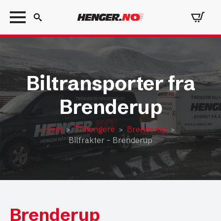
Search
for:
Biltransporter fra
Brenderup
Hjem
Tilhengere
Brenderup
Bilfrakter – Brenderup
Brenderup