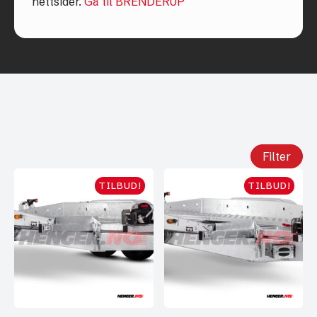
nettsider.
Gå til BRENDERUP
Filter
TILBUD!
TILBUD!