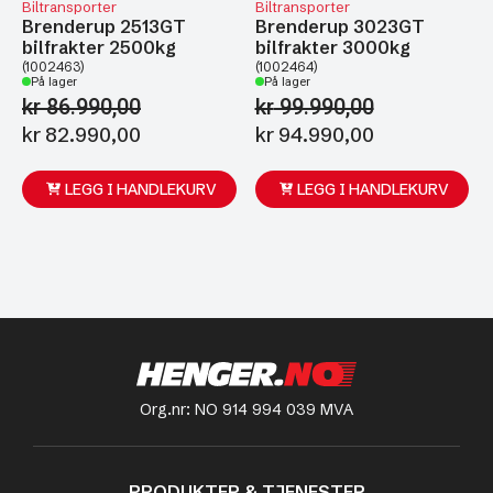
Biltransporter
Biltransporter
Brenderup 2513GT
Brenderup 3023GT
bilfrakter 2500kg
bilfrakter 3000kg
(1002463)
(1002464)
På lager
På lager
kr
86.990,00
kr
99.990,00
Opprinnelig
Nåværende
Opprinnelig
Nåværende
kr
82.990,00
kr
94.990,00
pris
pris
pris
pris
var:
er:
var:
er:
LEGG I HANDLEKURV
LEGG I HANDLEKURV
kr 86.990,00.
kr 82.990,00.
kr 99.990,00.
kr 94.990,00
Org.nr: NO 914 994 039 MVA
PRODUKTER & TJENESTER