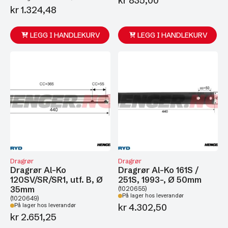
kr
835,00
kr
1.324,48
LEGG I HANDLEKURV
LEGG I HANDLEKURV
Dragrør
Dragrør
Dragrør Al-Ko
Dragrør Al-Ko 161S /
120SV/SR/SR1, utf. B, Ø
251S, 1993-, Ø 50mm
35mm
(1020655)
På lager hos leverandør
(1020649)
kr
4.302,50
På lager hos leverandør
kr
2.651,25