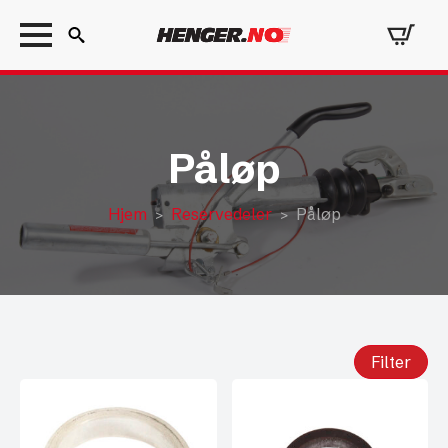
Search
for:
Påløp
Hjem
Reservedeler
Påløp
Filter