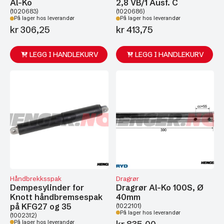
Al-Ko
2,8 VB/1 Ausf. C
(1020683)
(1020686)
På lager hos leverandør
På lager hos leverandør
kr
306,25
kr
413,75
LEGG I HANDLEKURV
LEGG I HANDLEKURV
Håndbrekksspak
Dragrør
Dempesylinder for
Dragrør Al-Ko 100S, Ø
Knott håndbremsespak
40mm
på KFG27 og 35
(1022101)
På lager hos leverandør
(1002312)
På lager hos leverandør