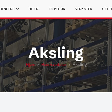
 HENGERE
DELER
TILBEHØR
VERKSTED
UTLEI
Aksling
Hjem
Reservedeler
Aksling