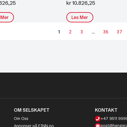
826,25
kr
10.826,25
 Mer
Les Mer
1
2
3
…
36
37
OM SELSKAPET
KONTAKT
Om Oss
+47 9511 999
post@henger.
Annonser på FINN.no