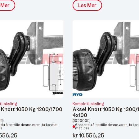
 Mer
Les Mer
t aksling
Komplett aksling
 Knott 1050 Kg 1200/1700
Aksel Knott 1050 Kg 1300/
0
4x100
8)
(1020009)
du å bestille denne varen, ta kontakt
Ønsker du å bestille denne varen, ta kon
ss
med oss
556,25
kr
10.556,25