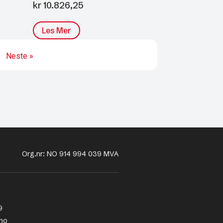
kr
10.826,25
Les Mer
Neste »
Org.nr: NO 914 994 039 MVA
9
no