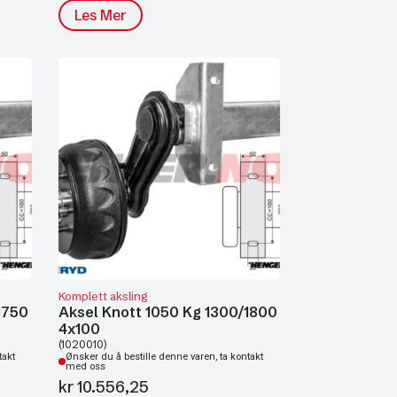
Les Mer
Komplett aksling
1750
Aksel Knott 1050 Kg 1300/1800
4x100
(1020010)
takt
Ønsker du å bestille denne varen, ta kontakt
med oss
kr
10.556,25