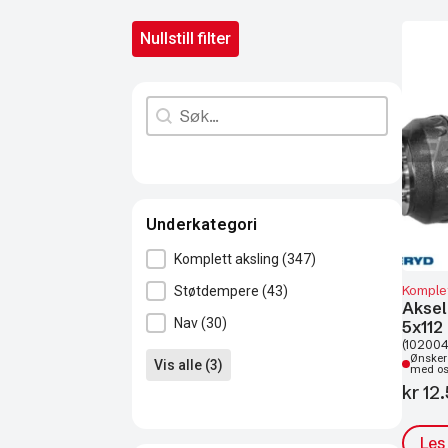
Nullstill filter
Search content
Søk
Underkategori
Underkategori
Komplett aksling
(347)
Komplet
Støtdempere
(43)
Aksel
Nav
(30)
5x112
(102004
Ønsker 
Vis alle (3)
med o
kr
12.
Les