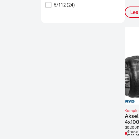
5/112
(24)
Les
Komplet
Aksel
4x10
(1020011
Ønsker 
med o