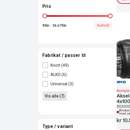
Pris
Pris
90kr - 36.675kr
Nullstill
Fabrikat / passer til
Fabrikat / passer til
Knott
(49)
ALKO
(6)
Universal
(3)
Komplet
Aksel
Vis alle (7)
4x10
(102000
Ønsker 
med o
kr
10.
Type / variant