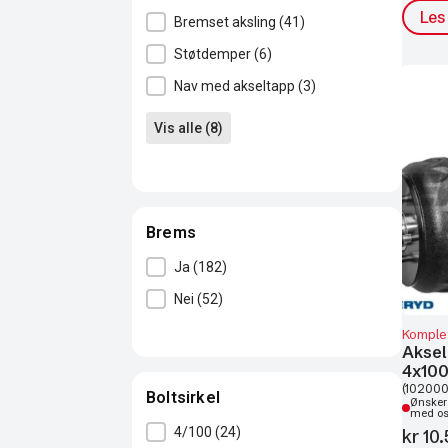
Les
Type / variant
Bremset aksling
(41)
Støtdemper
(6)
Nav med akseltapp
(3)
Vis alle (8)
Brems
Brems
Ja
(182)
Nei
(52)
Komplet
Aksel
4x10
(102000
Boltsirkel
Ønsker 
med o
Boltsirkel
4/100
(24)
kr
10.