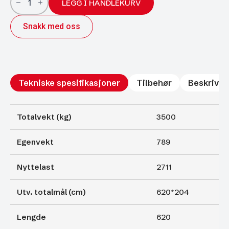
Williams
LEGG I HANDLEKURV
TB4621-
352
Snakk med oss
Vippeplan
Karmer
og
rampe
3500kg
antall
Tekniske spesifikasjoner
Tilbehør
Beskrivel
Totalvekt (kg)
3500
Egenvekt
789
Nyttelast
2711
Utv. totalmål (cm)
620*204
Lengde
620