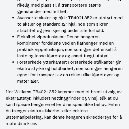
rikelig med plass til å transportere større
gjenstander med letthet.
Avanserte aksler og hjul: TB4021-352 er utstyrt med
to aksler og standard 12″ hjul, noe som sikrer
stabilitet og jevn kjøring under alle forhold.
Fleksibel vippefunksjon: Denne hengeren
kombinerer fordelene ved en flathenger med en
praktisk vippefunksjon, noe som gjør det enkelt å
laste og losse kjøretøy og annet tungt utstyr.
Forsterkede ytterkanter: Forsterkede stålkanter gir
ekstra styrke og holdbarhet, noe som gjør hengeren
egnet for transport av en rekke ulike kjøretøyer og
materialer.
Ifor Williams TB4021-352 kommer med et bredt utvalg av
ekstrautstyr, inkludert nettinggrinder og vinsj, slik at du
kan tilpasse hengeren etter dine spesifikke behov. Enten
du trenger ekstra sikkerhet eller enklere
lastemanipulering, kan denne hengeren skreddersys for å
møte dine krav.