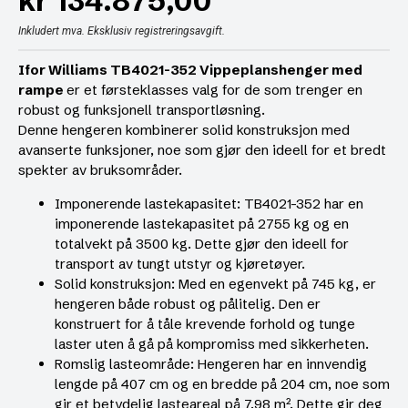
kr
134.875,00
Inkludert mva. Eksklusiv registreringsavgift.
Ifor Williams TB4021-352 Vippeplanshenger med
rampe
er et førsteklasses valg for de som trenger en
robust og funksjonell transportløsning.
Denne hengeren kombinerer solid konstruksjon med
avanserte funksjoner, noe som gjør den ideell for et bredt
spekter av bruksområder.
Imponerende lastekapasitet: TB4021-352 har en
imponerende lastekapasitet på 2755 kg og en
totalvekt på 3500 kg. Dette gjør den ideell for
transport av tungt utstyr og kjøretøyer.
Solid konstruksjon: Med en egenvekt på 745 kg, er
hengeren både robust og pålitelig. Den er
konstruert for å tåle krevende forhold og tunge
laster uten å gå på kompromiss med sikkerheten.
Romslig lasteområde: Hengeren har en innvendig
lengde på 407 cm og en bredde på 204 cm, noe som
gir et betydelig lasteareal på 7,98 m². Dette gir deg