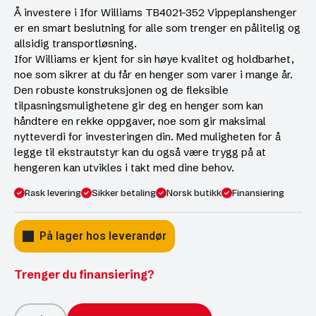
Å investere i Ifor Williams TB4021-352 Vippeplanshenger
er en smart beslutning for alle som trenger en pålitelig og
allsidig transportløsning.
Ifor Williams er kjent for sin høye kvalitet og holdbarhet,
noe som sikrer at du får en henger som varer i mange år.
Den robuste konstruksjonen og de fleksible
tilpasningsmulighetene gir deg en henger som kan
håndtere en rekke oppgaver, noe som gir maksimal
nytteverdi for investeringen din. Med muligheten for å
legge til ekstrautstyr kan du også være trygg på at
hengeren kan utvikles i takt med dine behov.
Rask levering
Sikker betaling
Norsk butikk
Finansiering
På lager hos leverandør
Trenger du finansiering?
Ifor