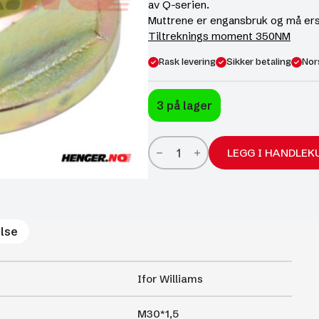
av Q-serien.
Muttrene er engansbruk og må ers
Tiltreknings moment 350NM
Rask levering
Sikker betaling
Nor
3 på lager
Sentermutter
M30*1,5
LEGG I HANDLEK
Ifor
Williams
original
antall
lse
Ifor Williams
M30*1,5