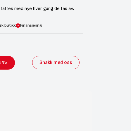
tattes med nye hver gang de tas av.
sk butikk
Finansiering
Snakk med oss
URV