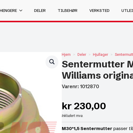
 HENGERE
DELER
TILBEHØR
VERKSTED
UTLEI
Hjem
Deler
Hjullager
Sentermutt
Sentermutter M
Williams origin
Varenr: 1012870
kr
230,00
Inkludert mva.
M30*1,5 Sentermutter
passer til