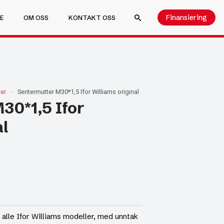
Finansiering
E
OM OSS
KONTAKT OSS
SEARCH FOR:
er
Sentermutter M30*1,5 Ifor Williams original
30*1,5 Ifor
al
 alle Ifor Williams modeller, med unntak