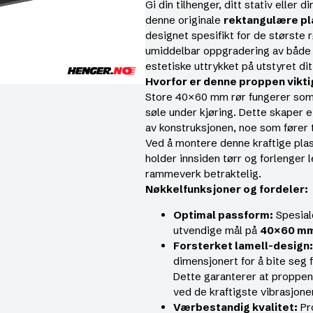
Gi din tilhenger, ditt stativ eller
denne originale
rektangulære p
designet spesifikt for de største
umiddelbar oppgradering av både 
estetiske uttrykket på utstyret dit
Hvorfor er denne proppen vikti
Store 40×60 mm rør fungerer som 
søle under kjøring. Dette skaper e
av konstruksjonen, noe som fører ti
Ved å montere denne kraftige plas
holder innsiden tørr og forlenger 
rammeverk betraktelig.
Nøkkelfunksjoner og fordeler:
Optimal passform:
Spesial
utvendige mål på
40×60 m
Forsterket lamell-design:
dimensjonert for å bite seg 
Dette garanterer at proppen s
ved de kraftigste vibrasjone
Værbestandig kvalitet:
Pro