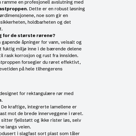
 din ramme en profesjonell avslutning med
lastproppen
. Dette er en robust løsning
 rørdimensjonene, noe som gir en
sikkerheten, holdbarheten og det
t.
g for de største rørene?
gapende åpninger for vann, veisalt og
t fuktig miljø inne i de bærende delene
l rask korrosjon og rust fra innsiden.
tproppen forsegler du røret effektivt,
levetiden på hele tilhengerens
designet for rektangulære rør med
m
.
De kraftige, integrerte lamellene er
fast mot de brede innerveggene i røret.
itter fjellstøtt og ikke rister løs, selv
ne langs veien.
dusert i slagfast sort plast som tåler