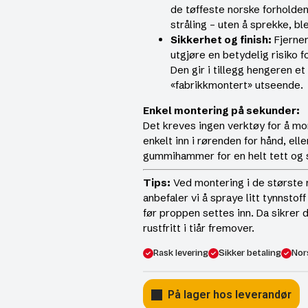
de tøffeste norske forholdene
stråling – uten å sprekke, bl
Sikkerhet og finish:
Fjerner
utgjøre en betydelig risiko f
Den gir i tillegg hengeren e
«fabrikkmontert» utseende.
Enkel montering på sekunder:
Det kreves ingen verktøy for å m
enkelt inn i rørenden for hånd, ell
gummihammer for en helt tett og s
Tips:
Ved montering i de største 
anbefaler vi å spraye litt tynnstof
før proppen settes inn. Da sikrer 
rustfritt i tiår fremover.
Rask levering
Sikker betaling
Nor
På lager hos leverandør