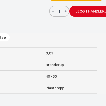
Plastpropp
Sort,
LEGG I HANDLEK
40x60mm
IR
S-
plast
antall
lse
0,01
Brenderup
40×60
Plastpropp