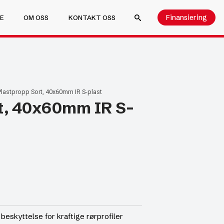
Finansiering
E
OM OSS
KONTAKT OSS
SEARCH FOR:
Plastpropp Sort, 40x60mm IR S-plast
t, 40x60mm IR S-
skyttelse for kraftige rørprofiler