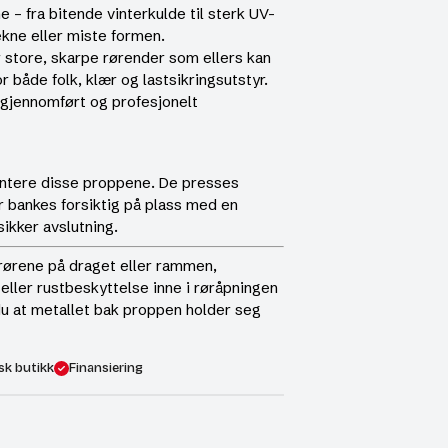
 – fra bitende vinterkulde til sterk UV-
ekne eller miste formen.
 store, skarpe rørender som ellers kan
or både folk, klær og lastsikringsutstyr.
t gjennomført og profesjonelt
ontere disse proppene. De presses
er bankes forsiktig på plass med en
ikker avslutning.
rørene på draget eller rammen,
f eller rustbeskyttelse inne i røråpningen
du at metallet bak proppen holder seg
sk butikk
Finansiering