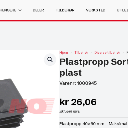
 HENGERE
DELER
TILBEHØR
VERKSTED
UTLEI
Hjem
Tilbehør
Diverse tilbehør
Plastpropp Sor
plast
Varenr: 1000945
kr
26,06
Inkludert mva.
Plastpropp 40×60 mm – Maksimal be