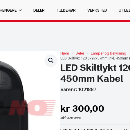
 HENGERE
DELER
TILBEHØR
VERKSTED
UTLEI
Hjem
Deler
Lamper og belysning
LED Skiltlykt 120,3x97x57mm inkl. 450mm 
LED Skiltlykt 1
450mm Kabel
Varenr: 1021887
kr
300,00
Inkludert mva.