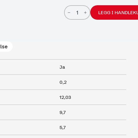
LED
Skiltlykt
LEGG I HANDLEK
120,3x97x57mm
inkl.
450mm
Kabel
antall
lse
Ja
0,2
12,03
9,7
5,7