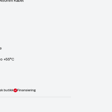
. 450mm Kabel
te
to +55°C
sk butikk
Finansiering