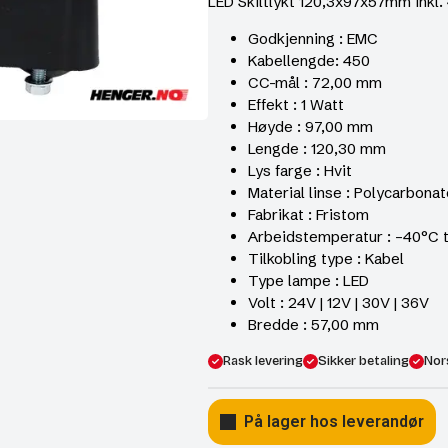
LED Skiltlykt 120,3x97x57mm inkl
Godkjenning : EMC
Kabellengde: 450
CC-mål : 72,00 mm
Effekt : 1 Watt
Høyde : 97,00 mm
Lengde : 120,30 mm
Lys farge : Hvit
Material linse : Polycarbona
Fabrikat : Fristom
Arbeidstemperatur : –40°C 
Tilkobling type : Kabel
Type lampe : LED
Volt : 24V | 12V | 30V | 36V
Bredde : 57,00 mm
Rask levering
Sikker betaling
Nor
På lager hos leverandør