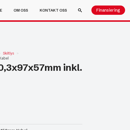
Finansiering
E
OM OSS
KONTAKT OSS
SEARCH FOR:
Skiltlys
Kabel
20,3x97x57mm inkl.