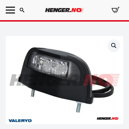
Search
for: