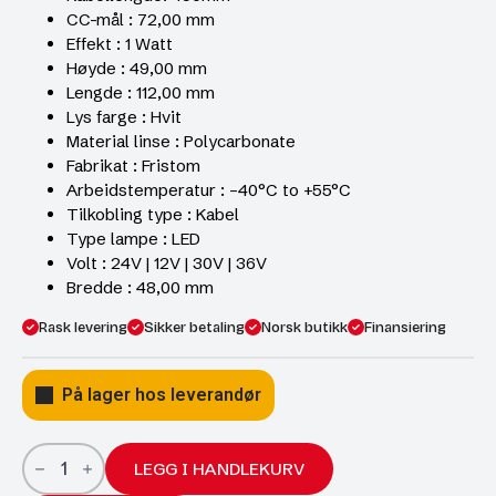
CC-mål : 72,00 mm
Effekt : 1 Watt
Høyde : 49,00 mm
Lengde : 112,00 mm
Lys farge : Hvit
Material linse : Polycarbonate
Fabrikat : Fristom
Arbeidstemperatur : –40°C to +55°C
Tilkobling type : Kabel
Type lampe : LED
Volt : 24V | 12V | 30V | 36V
Bredde : 48,00 mm
Rask levering
Sikker betaling
Norsk butikk
Finansiering
På lager hos leverandør
LED
Skiltlykt
LEGG I HANDLEKURV
112x49x48mm