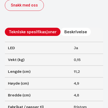
inkl.
Snakk med oss
450mm
Kabel
antall
Tekniske spesifikasjoner
Beskrivelse
LED
Ja
Vekt (kg)
0,15
Lengde (cm)
11,2
Høyde (cm)
4,9
Bredde (cm)
4,8
Fabrikat / passer til
Fristom