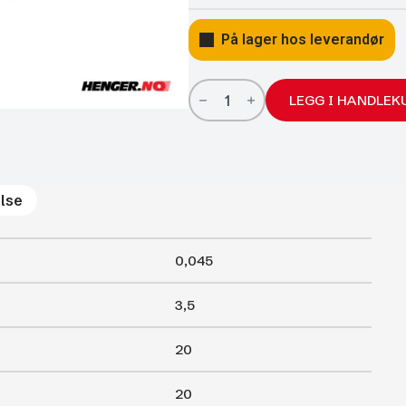
På lager hos leverandør
Kulemutter
lang
LEGG I HANDLEK
M10
L=35
konisk
antall
lse
0,045
3,5
20
20