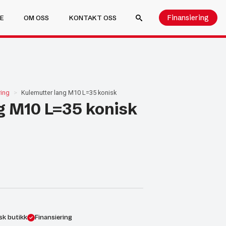
Finansiering
E
OM OSS
KONTAKT OSS
SEARCH FOR:
ring
Kulemutter lang M10 L=35 konisk
g M10 L=35 konisk
sk butikk
Finansiering