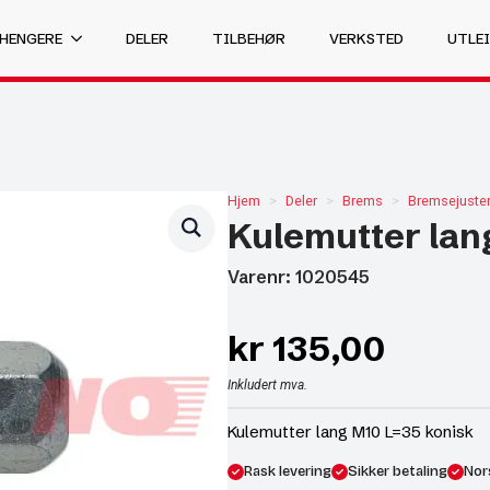
 HENGERE
DELER
TILBEHØR
VERKSTED
UTLEI
Hjem
Deler
Brems
Bremsejuste
Kulemutter lan
Varenr: 1020545
kr
135,00
Inkludert mva.
Kulemutter lang M10 L=35 konisk
Rask levering
Sikker betaling
Nor