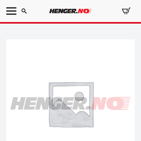
Search
for: