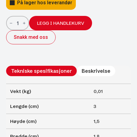
På lager hos leverandør
Kuleholder,
Plast;
LEGG I HANDLEKURV
L=18;
M6
Snakk med oss
antall
Tekniske spesifikasjoner
Beskrivelse
Vekt (kg)
0,01
Lengde (cm)
3
Høyde (cm)
1,5
Bredde (cm)
1,8