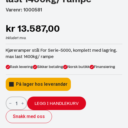
Varenr: 1000581
kr
13.587,00
Inkludert mva.
Kjøreramper stål For Serie-5000, komplett med lagring.
max last 1400kg/ rampe
Rask levering
Sikker betaling
Norsk butikk
Finansiering
På lager hos leverandør
Kjøreramper
stål
LEGG I HANDLEKURV
For
Serie-
Snakk med oss
5000,
komplett
med