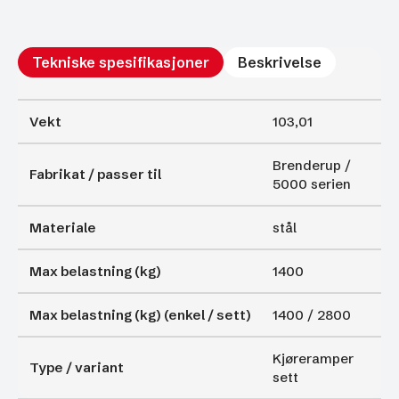
lagringsskinner.
max
last
1400kg/
Tekniske spesifikasjoner
Beskrivelse
rampe
antall
Vekt
103,01
Brenderup /
Fabrikat / passer til
5000 serien
Materiale
stål
Max belastning (kg)
1400
Max belastning (kg) (enkel / sett)
1400 / 2800
Kjøreramper
Type / variant
sett