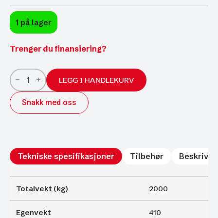
1 på lager
Trenger du finansiering?
Ifor
Williams
LEGG I HANDLEKURV
Tow-
Max
Snakk med oss
2514
2000kg
antall
Tekniske spesifikasjoner
Tilbehør
Beskrivel
Totalvekt (kg)
2000
Egenvekt
410