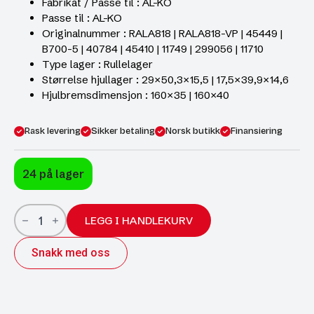
Fabrikat / Passe til : AL-KO
Passe til : AL-KO
Originalnummer : RALA818 | RALA818-VP | 45449 |
B700-5 | 40784 | 45410 | 11749 | 299056 | 11710
Type lager : Rullelager
Størrelse hjullager : 29×50,3×15,5 | 17,5×39,9×14,6
Hjulbremsdimensjon : 160×35 | 160×40
Rask levering
Sikker betaling
Norsk butikk
Finansiering
24 på lager
Hjullagersett
11749/710+45449/410
LEGG I HANDLEKURV
AL-
KO
Snakk med oss
1636/1637
*BESTSELGER
antall