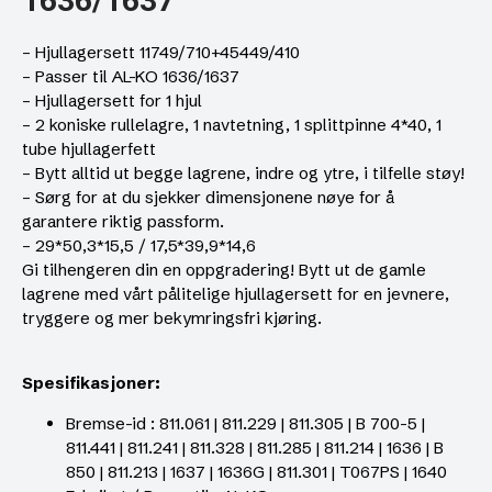
1636/1637
– Hjullagersett 11749/710+45449/410
– Passer til AL-KO 1636/1637
– Hjullagersett for 1 hjul
– 2 koniske rullelagre, 1 navtetning, 1 splittpinne 4*40, 1
tube hjullagerfett
– Bytt alltid ut begge lagrene, indre og ytre, i tilfelle støy!
– Sørg for at du sjekker dimensjonene nøye for å
garantere riktig passform.
– 29*50,3*15,5 / 17,5*39,9*14,6
Gi tilhengeren din en oppgradering! Bytt ut de gamle
lagrene med vårt pålitelige hjullagersett for en jevnere,
tryggere og mer bekymringsfri kjøring.
Spesifikasjoner:
Bremse-id : 811.061 | 811.229 | 811.305 | B 700-5 |
811.441 | 811.241 | 811.328 | 811.285 | 811.214 | 1636 | B
850 | 811.213 | 1637 | 1636G | 811.301 | T067PS | 1640