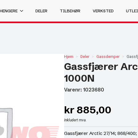
 HENGERE
DELER
TILBEHØR
VERKSTED
UTLEI
Hjem
Deler
Gassdemper
Gassfj
Gassfjærer Arct
1000N
Varenr: 1023680
kr
885,00
Inkludert mva.
Gassfjærer Arctic 27/14; 868/400;