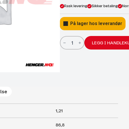
Rask levering
Sikker betaling
Nor
På lager hos leverandør
Gassfjærer
Arctic
LEGG I HANDLEK
27/14;
868/400;
1000N
antall
lse
1,21
86,8