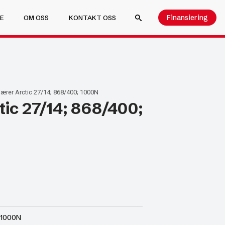
Finansiering
E
OM OSS
KONTAKT OSS
SEARCH FOR:
ærer Arctic 27/14; 868/400; 1000N
ic 27/14; 868/400;
 1000N