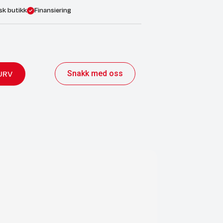
sk butikk
Finansiering
Snakk med oss
URV