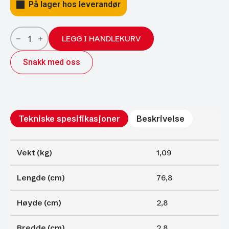
På lager hos leverandør
Gassfjærer
Arctic
LEGG I HANDLEKURV
27/14;
768/350;
Snakk med oss
1900N
antall
Tekniske spesifikasjoner
Beskrivelse
Vekt (kg)
1,09
Lengde (cm)
76,8
Høyde (cm)
2,8
Bredde (cm)
2,8