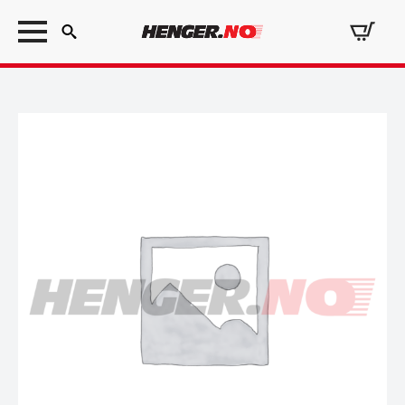
Search
for: