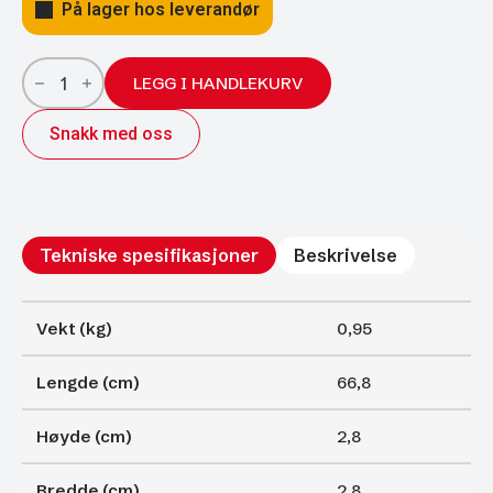
På lager hos leverandør
Gassfjærer
Arctic
LEGG I HANDLEKURV
27/14;
668/300;
Snakk med oss
2250N
antall
Tekniske spesifikasjoner
Beskrivelse
Vekt (kg)
0,95
Lengde (cm)
66,8
Høyde (cm)
2,8
Bredde (cm)
2,8