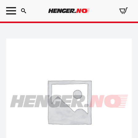
Search
for: