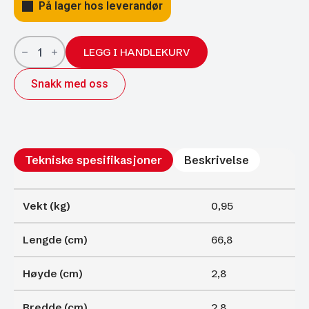
På lager hos leverandør
Gassfjærer
Arctic
LEGG I HANDLEKURV
27/14;
668/300;
Snakk med oss
2000N
antall
Tekniske spesifikasjoner
Beskrivelse
Vekt (kg)
0,95
Lengde (cm)
66,8
Høyde (cm)
2,8
Bredde (cm)
2,8