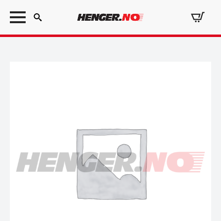
Search
for: