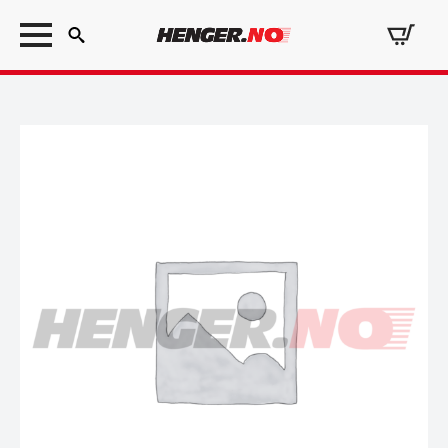
Search
for: