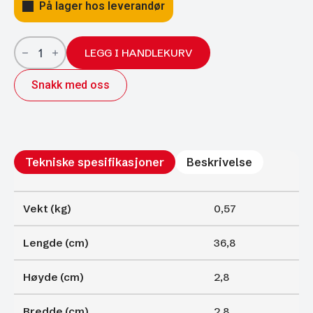
På lager hos leverandør
Gassfjærer
Arctic
LEGG I HANDLEKURV
27/14;
368/150
Snakk med oss
900N
antall
Tekniske spesifikasjoner
Beskrivelse
Vekt (kg)
0,57
Lengde (cm)
36,8
Høyde (cm)
2,8
Bredde (cm)
2,8