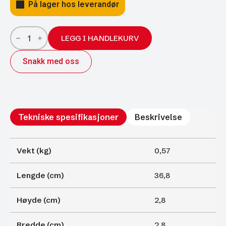
På lager hos leverandør
Gassfjærer
Arctic
LEGG I HANDLEKURV
27/14;
368/150
Snakk med oss
2250N
antall
Tekniske spesifikasjoner
Beskrivelse
Vekt (kg)
0,57
Lengde (cm)
36,8
Høyde (cm)
2,8
Bredde (cm)
2,8