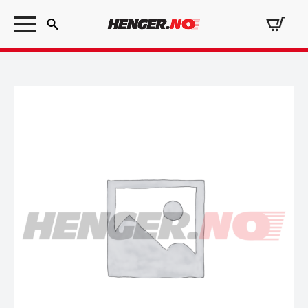
Search
for: