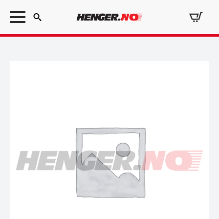
Search
for: