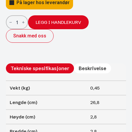
På lager hos leverandør
Gassfjærer
Arctic
LEGG I HANDLEKURV
27/14;
268/100
Snakk med oss
1200N
antall
Tekniske spesifikasjoner
Beskrivelse
Vekt (kg)
0,45
Lengde (cm)
26,8
Høyde (cm)
2,8
Bredde (cm)
2,8