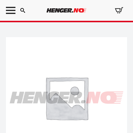
Search
for: