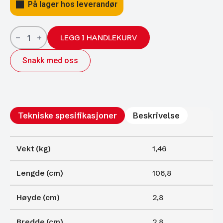
På lager hos leverandør
Gassfjærer
Arctic
LEGG I HANDLEKURV
27/14;
1068/500;
Snakk med oss
2000N
antall
Tekniske spesifikasjoner
Beskrivelse
Vekt (kg)
1,46
Lengde (cm)
106,8
Høyde (cm)
2,8
Bredde (cm)
2,8