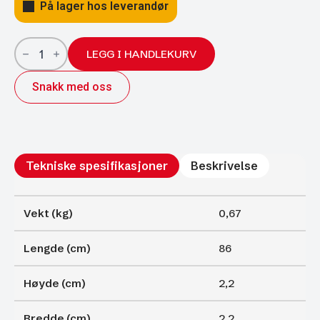
På lager hos leverandør
Gassfjærer
Arctic
LEGG I HANDLEKURV
22/10;
860/400
Snakk med oss
950N
antall
Tekniske spesifikasjoner
Beskrivelse
Vekt (kg)
0,67
Lengde (cm)
86
Høyde (cm)
2,2
Bredde (cm)
2,2