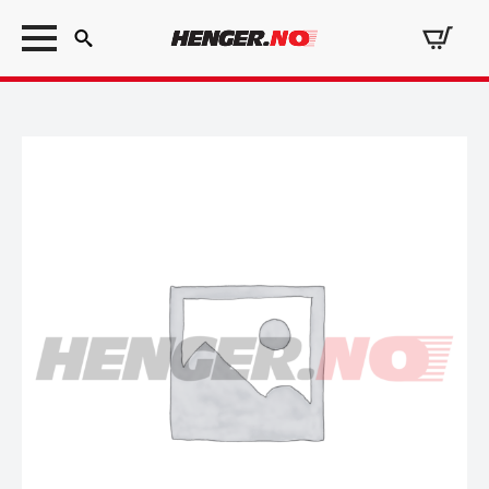
Search
for: