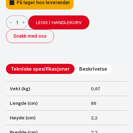
På lager hos leverandør
Gassfjærer
Arctic
LEGG I HANDLEKURV
22/10;
860/400
Snakk med oss
900N
antall
Tekniske spesifikasjoner
Beskrivelse
Vekt (kg)
0,67
Lengde (cm)
86
Høyde (cm)
2,2
Bredde (cm)
2,2