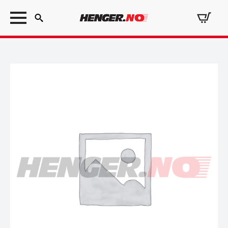
Search
for: