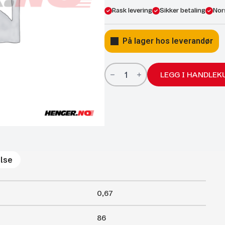
Rask levering
Sikker betaling
Nor
På lager hos leverandør
Gassfjærer
Arctic
LEGG I HANDLEK
22/10;
860/400
500N
antall
lse
0,67
86