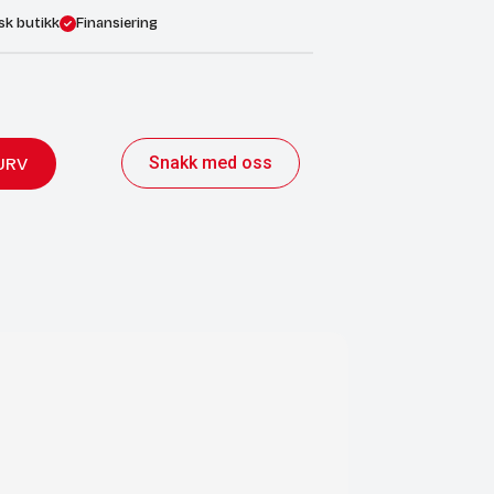
sk butikk
Finansiering
Snakk med oss
URV