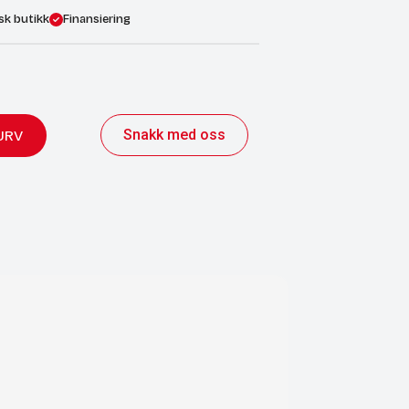
sk butikk
Finansiering
Snakk med oss
URV