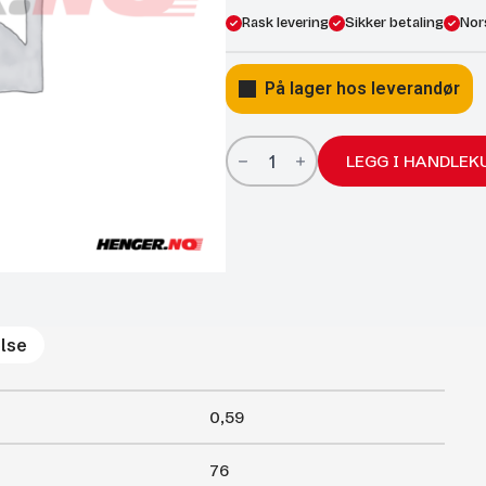
Rask levering
Sikker betaling
Nor
På lager hos leverandør
Gassfjærer
Arctic
LEGG I HANDLEK
22/10;
760/350
400N
antall
lse
0,59
76