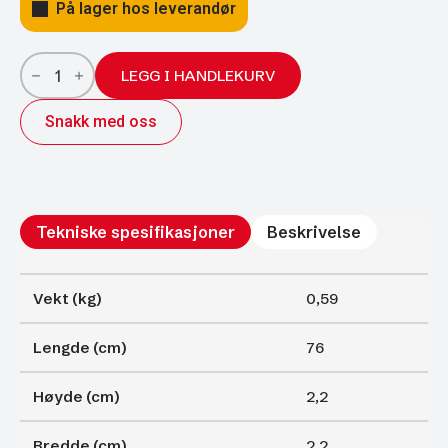
På lager hos leverandør
Gassfjærer
Arctic
LEGG I HANDLEKURV
22/10;
760/350
Snakk med oss
1050N
antall
Tekniske spesifikasjoner
Beskrivelse
Vekt (kg)
0,59
Lengde (cm)
76
Høyde (cm)
2,2
Bredde (cm)
2,2