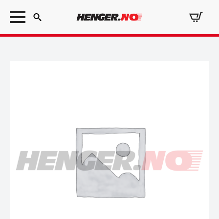
Search
for: