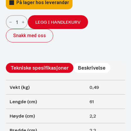
På lager hos leverandør
Gassfjærer
Arctic
LEGG I HANDLEKURV
22/10;
610/250
Snakk med oss
900N
antall
Tekniske spesifikasjoner
Beskrivelse
Vekt (kg)
0,49
Lengde (cm)
61
Høyde (cm)
2,2
Bredde (cm)
2,2