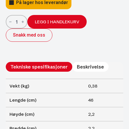
På lager hos leverandør
Gassfjærer
Arctic
LEGG I HANDLEKURV
22/10;
460/200
Snakk med oss
550N
antall
Tekniske spesifikasjoner
Beskrivelse
Vekt (kg)
0,38
Lengde (cm)
46
Høyde (cm)
2,2
Bredde (cm)
2,2