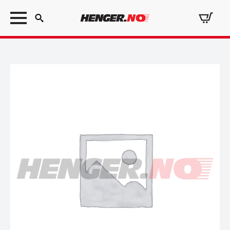
Search
for: