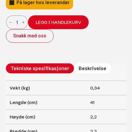
På lager hos leverandør
Gassfjærer
Arctic
LEGG I HANDLEKURV
22/10;
410/175
Snakk med oss
1050N
antall
Tekniske spesifikasjoner
Beskrivelse
Vekt (kg)
0,34
Lengde (cm)
41
Høyde (cm)
2,2
Bredde (cm)
2,2