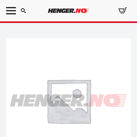
Search
for: