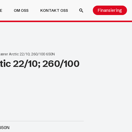
Finansiering
E
OM OSS
KONTAKT OSS
SEARCH FOR:
ærer Arctic 22/10; 260/100 650N
ic 22/10; 260/100
 650N