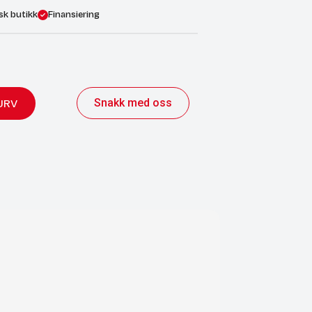
sk butikk
Finansiering
Snakk med oss
URV