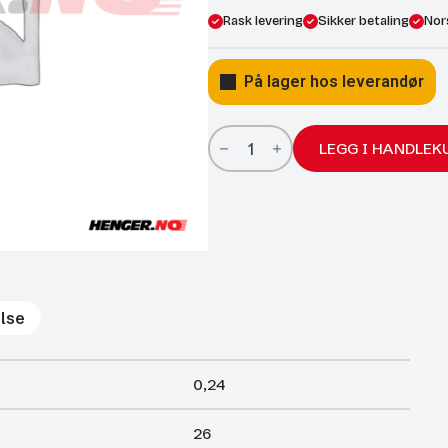
Rask levering
Sikker betaling
Nor
På lager hos leverandør
Gassfjærer
Arctic
LEGG I HANDLEK
22/10;
260/100
650N
antall
lse
0,24
26