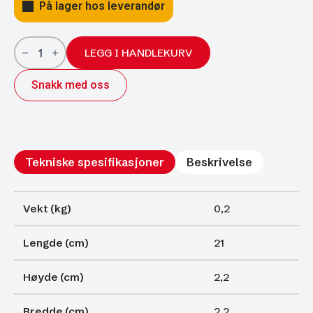
På lager hos leverandør
Gassfjærer
Arctic
LEGG I HANDLEKURV
22/10;
210/75
Snakk med oss
850N
antall
Tekniske spesifikasjoner
Beskrivelse
Vekt (kg)
0,2
Lengde (cm)
21
Høyde (cm)
2,2
Bredde (cm)
2,2