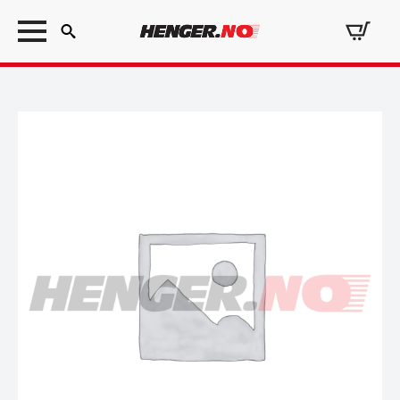
Search
for: