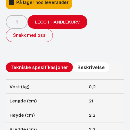
På lager hos leverandør
Gassfjærer
Arctic
LEGG I HANDLEKURV
22/10;
210/75
Snakk med oss
550N
antall
Tekniske spesifikasjoner
Beskrivelse
Vekt (kg)
0,2
Lengde (cm)
21
Høyde (cm)
2,2
Bredde (cm)
2,2