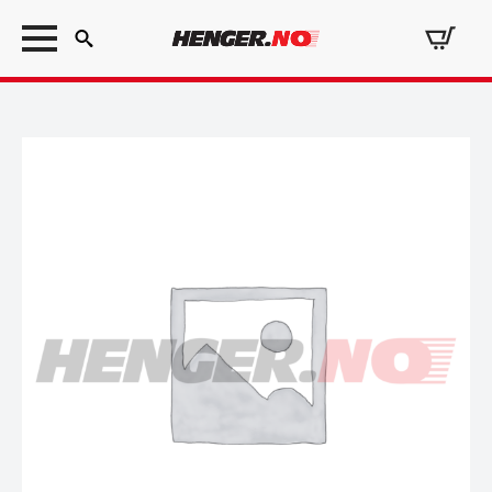
Search
for: