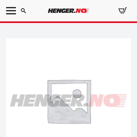
Search
for: