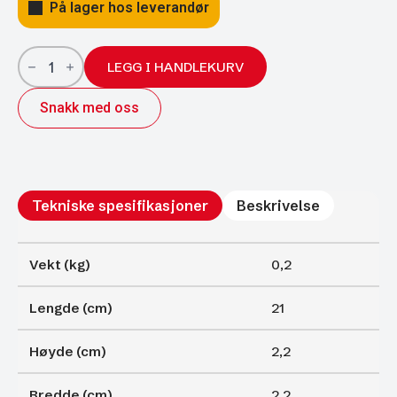
På lager hos leverandør
Gassfjærer
Arctic
LEGG I HANDLEKURV
22/10;
210/75
Snakk med oss
450N
antall
Tekniske spesifikasjoner
Beskrivelse
Vekt (kg)
0,2
Lengde (cm)
21
Høyde (cm)
2,2
Bredde (cm)
2,2