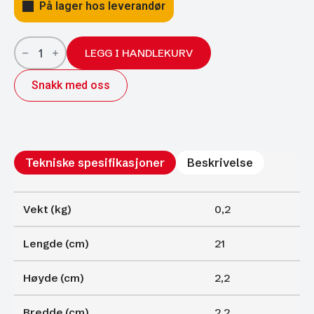
På lager hos leverandør
Gassfjærer
Arctic
LEGG I HANDLEKURV
22/10;
210/75
Snakk med oss
400N
antall
Tekniske spesifikasjoner
Beskrivelse
Vekt (kg)
0,2
Lengde (cm)
21
Høyde (cm)
2,2
Bredde (cm)
2,2