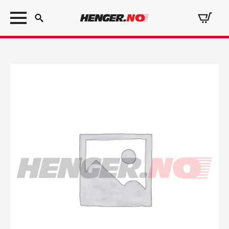
Search
for: