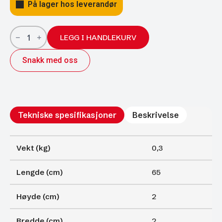
På lager hos leverandør
Gassfjærer
Arctic
LEGG I HANDLEKURV
18/8;
650/300
Snakk med oss
600N
antall
Tekniske spesifikasjoner
Beskrivelse
Vekt (kg)
0,3
Lengde (cm)
65
Høyde (cm)
2
Bredde (cm)
2