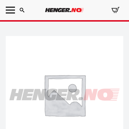
Search
for: