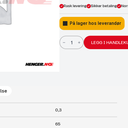
Rask levering
Sikker betaling
Nor
På lager hos leverandør
Gassfjærer
Arctic
LEGG I HANDLEK
18/8;
650/300
250N
antall
lse
0,3
65