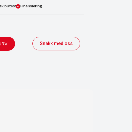
sk butikk
Finansiering
Snakk med oss
URV