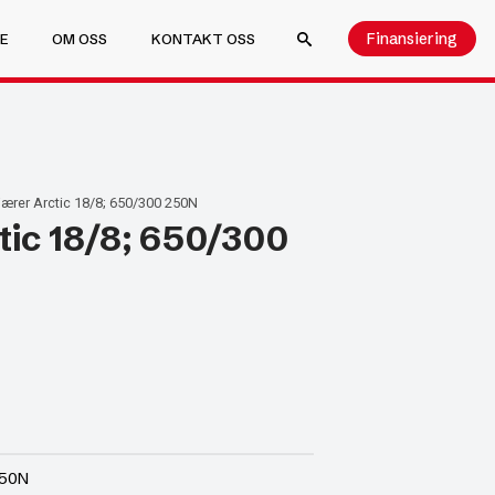
Finansiering
E
OM OSS
KONTAKT OSS
SEARCH FOR:
ærer Arctic 18/8; 650/300 250N
tic 18/8; 650/300
250N