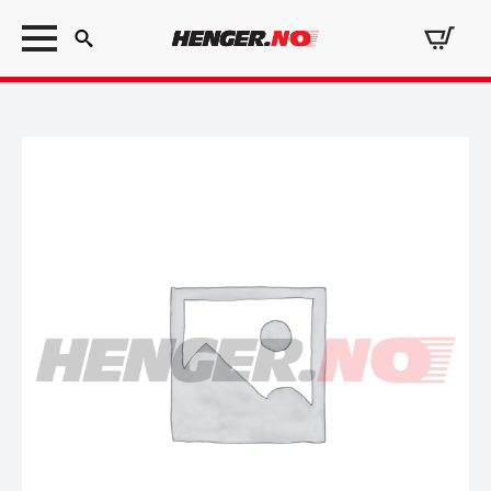
Search
for: