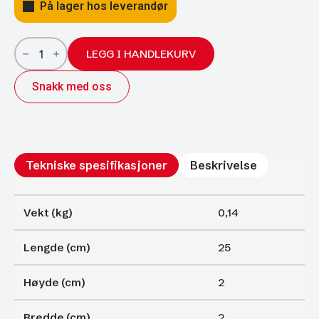
På lager hos leverandør
Gassfjærer
Arctic
LEGG I HANDLEKURV
18/8;
250/100
Snakk med oss
50N
antall
Tekniske spesifikasjoner
Beskrivelse
Vekt (kg)
0,14
Lengde (cm)
25
Høyde (cm)
2
Bredde (cm)
2