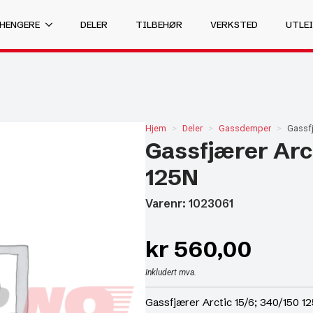
 HENGERE
DELER
TILBEHØR
VERKSTED
UTLEI
Hjem
Deler
Gassdemper
Gassfj
Gassfjærer Arct
125N
Varenr: 1023061
kr
560,00
Inkludert mva.
Gassfjærer Arctic 15/6; 340/150 1