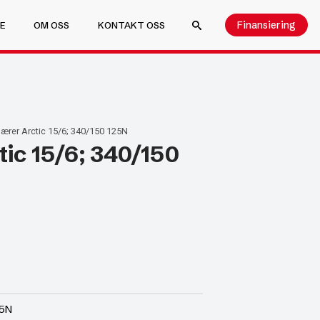
Finansiering
E
OM OSS
KONTAKT OSS
SEARCH FOR:
ærer Arctic 15/6; 340/150 125N
ic 15/6; 340/150
25N