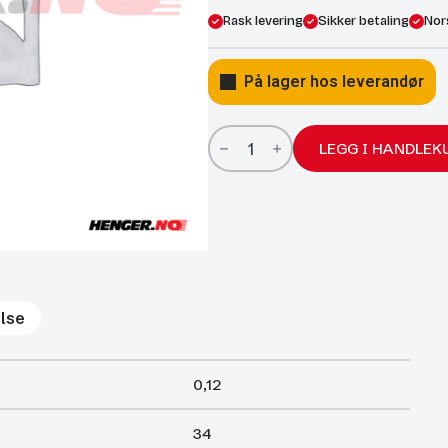
Rask levering
Sikker betaling
Nor
På lager hos leverandør
Gassfjærer
Arctic
LEGG I HANDLEK
15/6;
340/150
125N
antall
lse
0,12
34