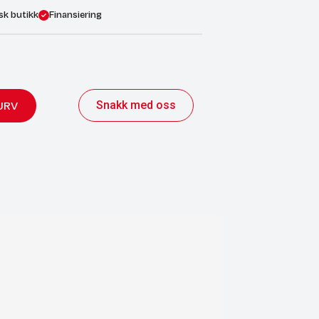
sk butikk
Finansiering
Snakk med oss
URV