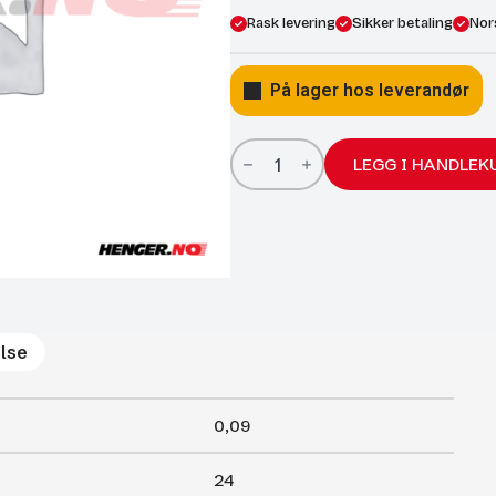
Rask levering
Sikker betaling
Nor
På lager hos leverandør
Gassfjærer
Arctic
LEGG I HANDLEK
15/6;
240/100
300N
antall
lse
0,09
24