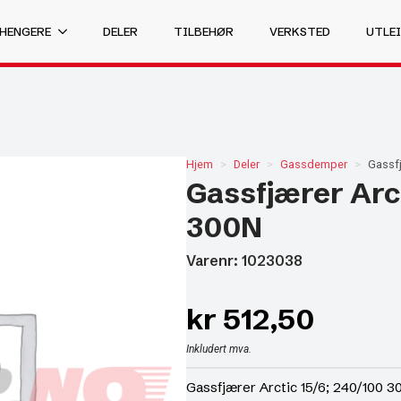
 HENGERE
DELER
TILBEHØR
VERKSTED
UTLEI
Hjem
Deler
Gassdemper
Gassfj
Gassfjærer Arct
300N
Varenr: 1023038
kr
512,50
Inkludert mva.
Gassfjærer Arctic 15/6; 240/100 3