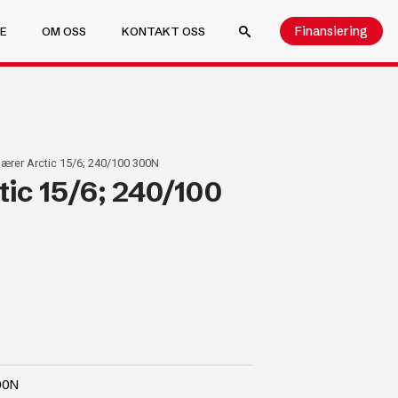
Finansiering
E
OM OSS
KONTAKT OSS
SEARCH FOR:
ærer Arctic 15/6; 240/100 300N
ic 15/6; 240/100
00N