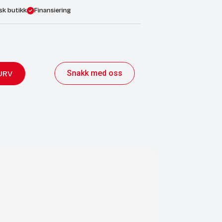
sk butikk
Finansiering
Snakk med oss
URV