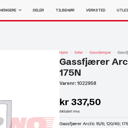
 HENGERE
DELER
TILBEHØR
VERKSTED
UTLEI
Hjem
Deler
Gassdemper
Gassfj
Gassfjærer Arct
175N
Varenr: 1022958
kr
337,50
Inkludert mva.
Gassfjærer Arctic 15/6; 120/40; 17