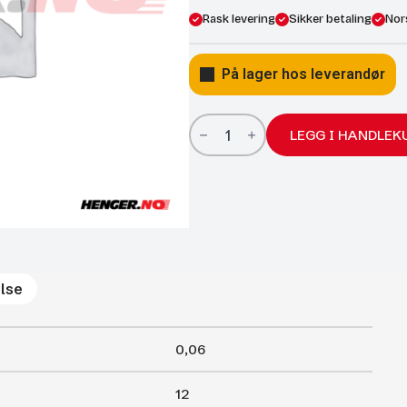
Rask levering
Sikker betaling
Nor
På lager hos leverandør
Gassfjærer
Arctic
LEGG I HANDLEK
15/6;
120/40;
175N
antall
lse
0,06
12