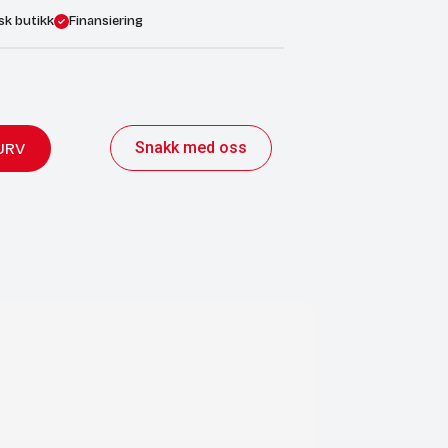
sk butikk
Finansiering
Snakk med oss
URV