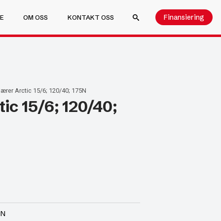
Finansiering
E
OM OSS
KONTAKT OSS
SEARCH FOR:
ærer Arctic 15/6; 120/40; 175N
ic 15/6; 120/40;
5N