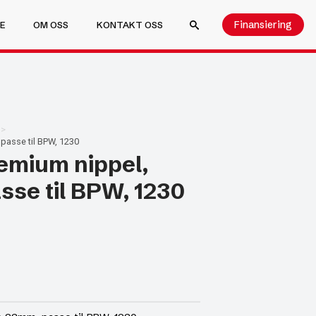
Finansiering
E
OM OSS
KONTAKT OSS
SEARCH FOR:
passe til BPW, 1230
emium nippel,
sse til BPW, 1230