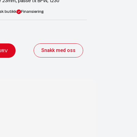
 23mm, passe til BPW, 1230
sk butikk
Finansiering
Snakk med oss
URV