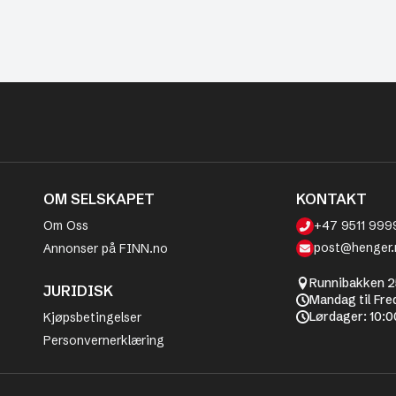
OM SELSKAPET
KONTAKT
Om Oss
+47 9511 999
post@henger.
Annonser på FINN.no
Runnibakken 2
JURIDISK
Mandag til Fre
Lørdager: 10:0
Kjøpsbetingelser
Personvernerklæring