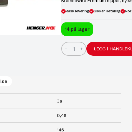
Bremsewire Premium nippel, hylse
Rask levering
Sikker betaling
Nor
14 på lager
Bremsewire
Premium
LEGG I HANDLEK
nippel,
hylse
23mm,
passe
til
BPW,
lse
1230
antall
Ja
0,48
146