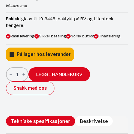
Inkludert mva.
Baklyktglass til 1013448, baklykt på BV og Lifestock
hengere.
Rask levering
Sikker betaling
Norsk butikk
Finansiering
På lager hos leverandør
Baklyktglass
til
LEGG I HANDLEKURV
1013448,
baklykt
Snakk med oss
på
BV
og
Lifestock
hengere.
antall
Tekniske spesifikasjoner
Beskrivelse