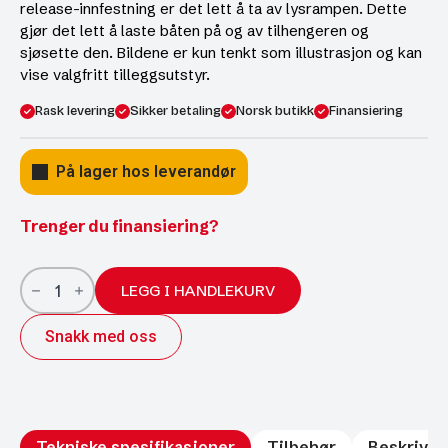
release-innfestning er det lett å ta av lysrampen. Dette
gjør det lett å laste båten på og av tilhengeren og
sjøsette den. Bildene er kun tenkt som illustrasjon og kan
vise valgfritt tilleggsutstyr.
Rask levering
Sikker betaling
Norsk butikk
Finansiering
På lager hos leverandør
Trenger du finansiering?
Brenderup
båthenger
LEGG I HANDLEKURV
181000B
1000kg
Snakk med oss
antall
Tekniske spesifikasjoner
Tilbehør
Beskrivel