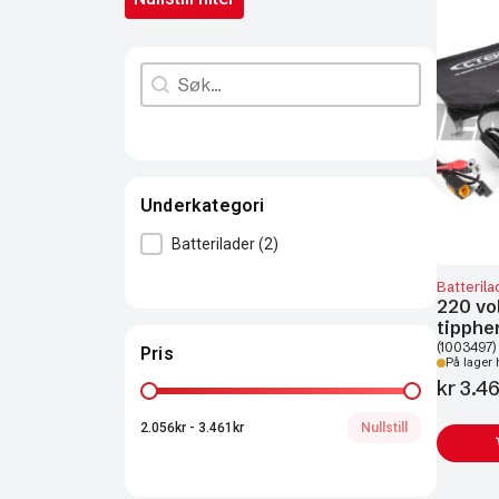
Search content
Søk
Underkategori
Underkategori
Batterilader
(2)
Batterila
220 vo
tipphe
(1003497)
Pris
På lager 
kr
3.46
Pris
2.056kr - 3.461kr
Nullstill