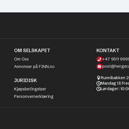
OM SELSKAPET
KONTAKT
Om Oss
+47 9511 999
post@henger.
Annonser på FINN.no
Runnibakken 2
JURIDISK
Mandag til Fre
Lørdager: 10:0
Kjøpsbetingelser
Personvernerklæring