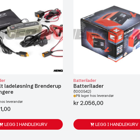
der
Batterilader
lt ladeløsning Brenderup
Batterilader
ngere
(1000542)
På lager hos leverandør
kr
2.056,00
hos leverandør
1,00
LEGG I HANDLEKURV
LEGG I HANDLEKURV