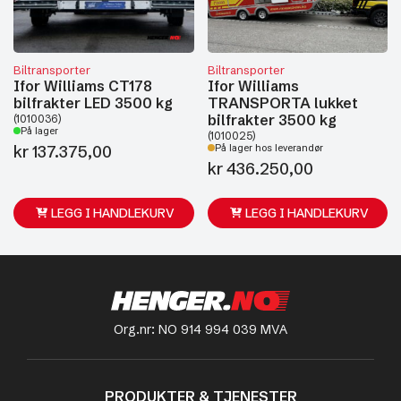
Biltransporter
Biltransporter
Ifor Williams CT178
Ifor Williams
bilfrakter LED 3500 kg
TRANSPORTA lukket
bilfrakter 3500 kg
(1010036)
På lager
(1010025)
kr
137.375,00
På lager hos leverandør
kr
436.250,00
LEGG I HANDLEKURV
LEGG I HANDLEKURV
Org.nr: NO 914 994 039 MVA
PRODUKTER & TJENESTER