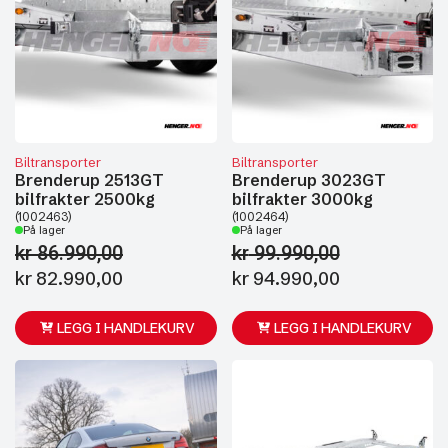
Biltransporter
Biltransporter
Brenderup 2513GT
Brenderup 3023GT
bilfrakter 2500kg
bilfrakter 3000kg
(1002463)
(1002464)
På lager
På lager
kr
86.990,00
kr
99.990,00
Opprinnelig
Nåværende
Opprinnelig
Nåværende
kr
82.990,00
kr
94.990,00
pris
pris
pris
pris
var:
er:
var:
er:
LEGG I HANDLEKURV
LEGG I HANDLEKURV
kr 86.990,00.
kr 82.990,00.
kr 99.990,00.
kr 94.990,00