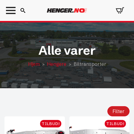
Search
for:
Alle varer
Hjem
Hengere
Biltransporter
Filter
TILBUD!
TILBUD!