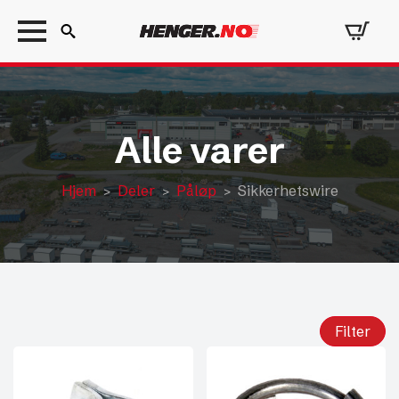
Search
for:
Alle varer
Hjem
Deler
Påløp
Sikkerhetswire
Filter