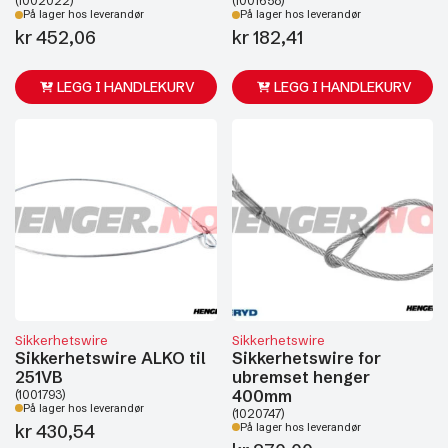
(1002022)
(1001658)
På lager hos leverandør
På lager hos leverandør
kr
452,06
kr
182,41
LEGG I HANDLEKURV
LEGG I HANDLEKURV
Sikkerhetswire
Sikkerhetswire
Sikkerhetswire ALKO til
Sikkerhetswire for
251VB
ubremset henger
400mm
(1001793)
På lager hos leverandør
(1020747)
kr
430,54
På lager hos leverandør