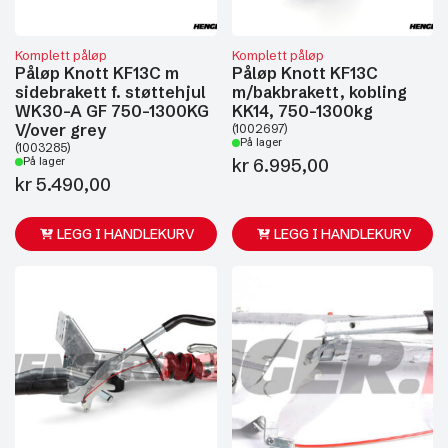
Komplett påløp
Komplett påløp
Påløp Knott KF13C m
Påløp Knott KF13C
sidebrakett f. støttehjul
m/bakbrakett, kobling
WK30-A GF 750-1300KG
KK14, 750-1300kg
V/over grey
(1002697)
På lager
(1003285)
kr
6.995,00
På lager
kr
5.490,00
LEGG I HANDLEKURV
LEGG I HANDLEKURV