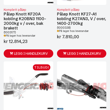
Komplett påløp
Komplett påløp
Påløp Knott KF20A
Påløp Knott KF27-A1
kobling K20BN3 1100-
kobling K27AN3, V / over,
2000kg v / over, bak
1400-2700kg
brakett
(1000338)
På lager hos leverandør
(1003177)
kr
7.810,00
På lager hos leverandør
kr
12.814,23
LEGG I HANDLEKURV
LEGG I HANDLEKURV
TILBUD!