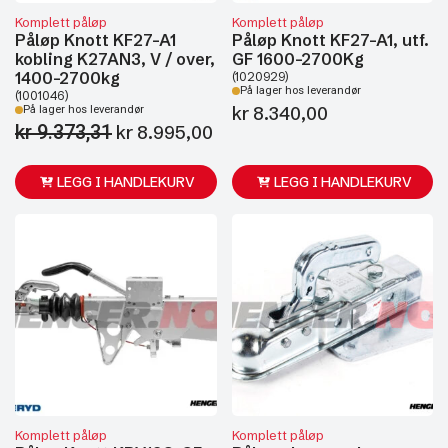
Komplett påløp
Komplett påløp
Påløp Knott KF27-A1
Påløp Knott KF27-A1, utf.
kobling K27AN3, V / over,
GF 1600-2700Kg
1400-2700kg
(1020929)
På lager hos leverandør
(1001046)
kr
8.340,00
På lager hos leverandør
kr
9.373,31
Opprinnelig
Nåværende
kr
8.995,00
pris
pris
var:
er:
LEGG I HANDLEKURV
LEGG I HANDLEKURV
kr 9.373,31.
kr 8.995,00.
Komplett påløp
Komplett påløp