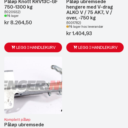
Påløp Knott KRV13C-GF
Påløp ubremsede
750-1300 kg
hengere med V-drag
ALKO V / 75 AK7, V /
(1020932)
På lager
over, -750 kg
kr
8.264,50
(1001782)
På lager hos leverandør
kr
1.404,93
LEGG I HANDLEKURV
LEGG I HANDLEKURV
Komplett påløp
Påløp ubremsede