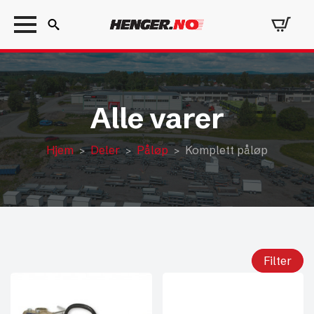
Search
for:
Alle varer
Hjem
Deler
Påløp
Komplett påløp
Filter