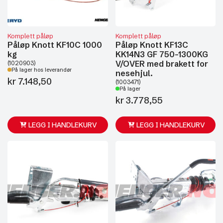
Komplett påløp
Komplett påløp
Påløp Knott KF10C 1000
Påløp Knott KF13C
kg
KK14N3 GF 750-1300KG
V/OVER med brakett for
(1020903)
På lager hos leverandør
nesehjul.
kr
7.148,50
(1003471)
På lager
kr
3.778,55
LEGG I HANDLEKURV
LEGG I HANDLEKURV