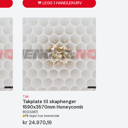
LEGG I HANDLEKURV
Tak
Takplate til skaphenger
b
1590x3570mm Honeycomb
(1003387)
På lager hos leverandør
kr
24.970,19