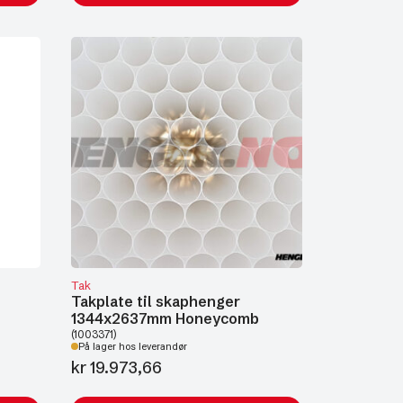
Tak
Takplate til skaphenger
1344x2637mm Honeycomb
(1003371)
På lager hos leverandør
kr
19.973,66