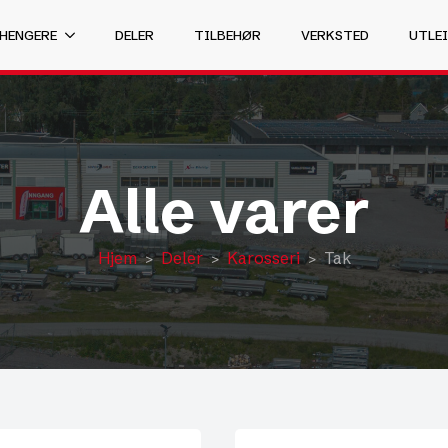
 HENGERE
DELER
TILBEHØR
VERKSTED
UTLEI
Alle varer
Hjem
Deler
Karosseri
Tak