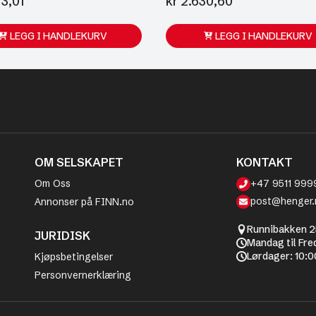
3,01
kr
2.630,60
LEGG I HANDLEKURV
LEGG I HANDLEKURV
OM SELSKAPET
KONTAKT
Om Oss
+47 9511 999
post@henger.
Annonser på FINN.no
Runnibakken 2
JURIDISK
Mandag til Fre
Lørdager: 10:0
Kjøpsbetingelser
Personvernerklæring