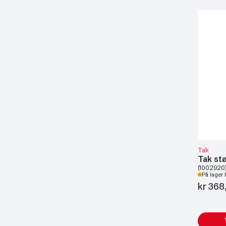
Tak
Tak stø
(1002920
På lager 
kr
368