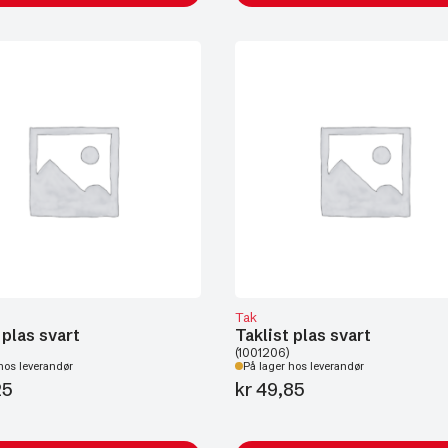
Tak
 plas svart
Taklist plas svart
(1001206)
hos leverandør
På lager hos leverandør
25
kr
49,85