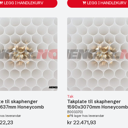
LEGG I HANDLEKURV
LEGG I HANDLEKURV
Tak
te til skaphenger
Takplate til skaphenger
2637mm Honeycomb
1590x3070mm Honeycom
(1003370)
hos leverandør
På lager hos leverandør
22,23
kr
22.471,93