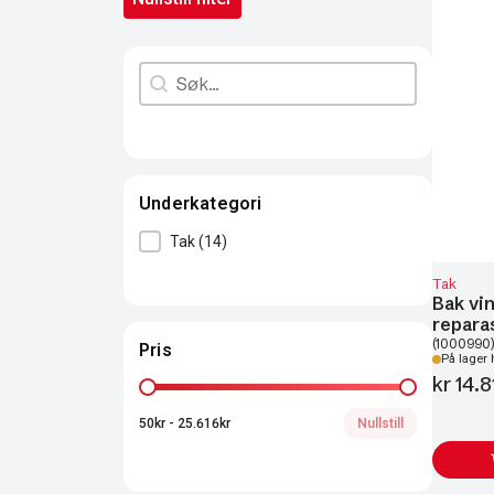
Search content
Søk
Underkategori
Underkategori
Tak
(14)
Tak
Bak vin
repara
(1000990)
Pris
På lager 
kr
14.81
Pris
50kr - 25.616kr
Nullstill