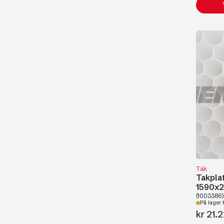
Tak
Takpla
1590x
(1003386)
På lager 
kr
21.2