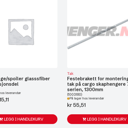
Tak
ge/spoiler glasssfiber
Festebrakett for monterin
sjonsdel
tak på cargo skaphengere
serien, 1300mm
hos leverandør
(1003180)
5,11
På lager hos leverandør
kr
55,51
LEGG I HANDLEKURV
LEGG I HANDLEKURV